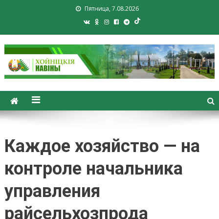
Пятница, 7.08.2026
Хойники. Хойнiцкiя навiны.
Новости Хойник. Районная
газета
Каждое хозяйство — на
контроле начальника
управления
райсельхозпрода