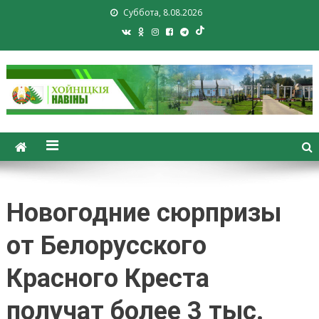
Суббота, 8.08.2026
Хойники. Хойнiцкiя навiны.
Новости Хойник. Районная
газета
Новогодние сюрпризы
от Белорусского
Красного Креста
получат более 3 тыс.