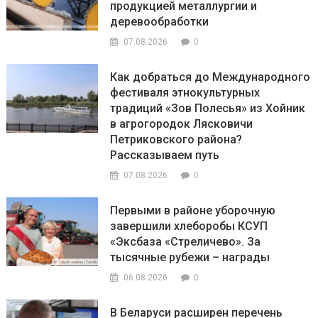
продукцией металлургии и
деревообработки
0
07.08.2026
Как добраться до Международного
фестиваля этнокультурных
традиций «Зов Полесья» из Хойник
в агрогородок Лясковичи
Петриковского района?
Рассказываем путь
0
07.08.2026
Первыми в районе уборочную
завершили хлеборобы КСУП
«Эксбаза «Стреличево». За
тысячные рубежи – награды
0
06.08.2026
В Беларуси расширен перечень