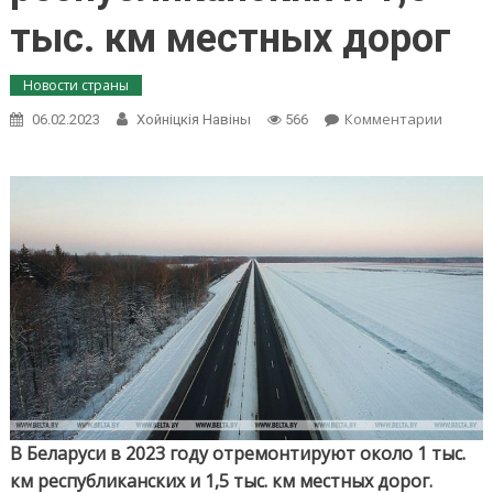
тыс. км местных дорог
Новости страны
on
Комментарии
06.02.2023
Хойнiцкiя Навiны
566
В
Белару
в
2023
году
отрем
около
1
тыс.
км
респуб
и
1,5
тыс.
км
В Беларуси в 2023 году отремонтируют около 1 тыс.
местн
км республиканских и 1,5 тыс. км местных дорог.
дорог