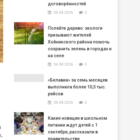
договорённостей
0
06.08.2026
Полейте дерево: экологи
призывают жителей
Хойникского района помочь
сохранить зелень в городах и
на селе
0
06.08.2026
«Белавиа» за семь месяцев
выполнила более 10,5 тыс.
рейсов
0
06.08.2026
Какие новации в школьном
питании ждут детей с 1
ы
сентября, рассказали в
,
правительстве