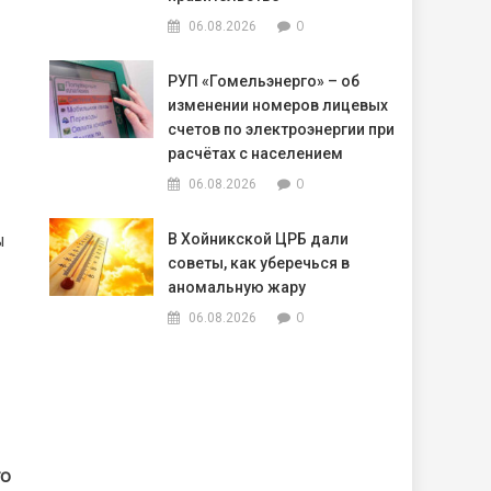
0
06.08.2026
РУП «Гомельэнерго» – об
изменении номеров лицевых
счетов по электроэнергии при
расчётах с населением
0
06.08.2026
ы
В Хойникской ЦРБ дали
советы, как уберечься в
аномальную жару
0
06.08.2026
го