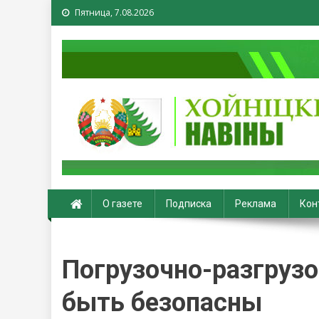
Пятница, 7.08.2026
Хойники. Хойнiцкiя на
О газете
Подписка
Реклама
Кон
Погрузочно-разгруз
быть безопасны