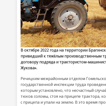
В октябре 2022 года на территории Брагинс
приведший к тяжёлым производственным т
договору подряда и трактористом-машинис
Жукова».
Речицким межрайонным отделом Гомельског
государственной инспекции труда проведено
которым установлено, что несчастный случа
тюков соломы, стоя на прицепе трактора, 
с прицепа и упали на землю. В это время п