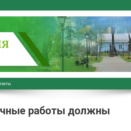
вiны. Новости Хойник. Район
такты
очные работы должны