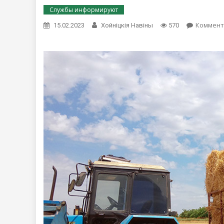
Службы информируют
Коммент
15.02.2023
Хойнiцкiя Навiны
570