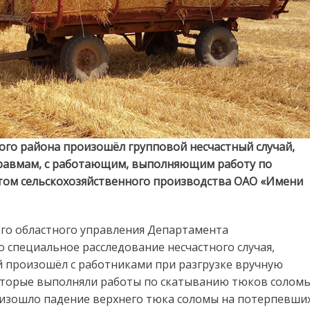
кого района произошёл групповой несчастный случай,
равмам, с работающим, выполняющим работу по
том сельскохозяйственного производства ОАО «Имени
о областного управления Департамента
 специальное расследование несчастного случая,
й произошёл с работниками при разгрузке вручную
которые выполняли работы по скатыванию тюков солом
роизошло падение верхнего тюка соломы на потерпевших