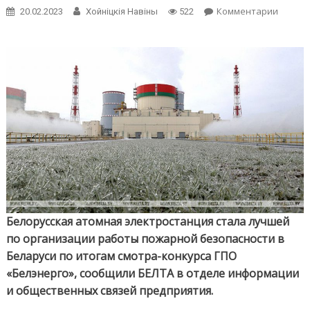
on
Комментарии
20.02.2023
Хойнiцкiя Навiны
522
БелАЭ
стала
лучше
по
органи
работ
пожар
безопа
Белорусская атомная электростанция стала лучшей
по организации работы пожарной безопасности в
Беларуси по итогам смотра-конкурса ГПО
«Белэнерго», сообщили БЕЛТА в отделе информации
и общественных связей предприятия.