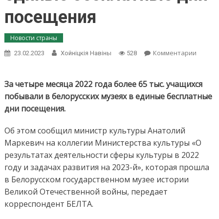
посещения
Новости страны
on
Комментарии
23.02.2023
Хойнiцкiя Навiны
528
Более
65
тыс.
За четыре месяца 2022 года более 65 тыс. учащихся
учащих
побывали в белорусских музеях в единые бесплатные
в
дни посещения.
2022
году
Об этом сообщил министр культуры Анатолий
побыв
в
Маркевич на коллегии Министерства культуры «О
музеях
результатах деятельности сферы культуры в 2022
Белару
году и задачах развития на 2023-й», которая прошла
в
в Белорусском государственном музее истории
едины
беспла
Великой Отечественной войны, передает
дни
корреспондент БЕЛТА.
посещ