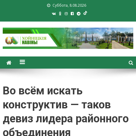
Суббота, 8.08.2026
Хойники. Хойнiцкiя навiны.
Новости Хойник. Районная
газета
Во всём искать
конструктив — таков
девиз лидера районного
объединения