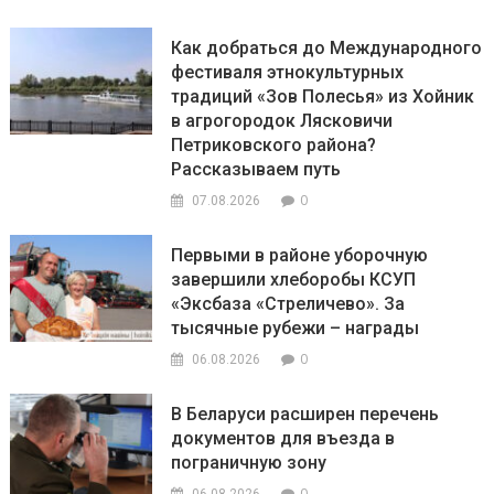
Как добраться до Международного
фестиваля этнокультурных
традиций «Зов Полесья» из Хойник
в агрогородок Лясковичи
Петриковского района?
Рассказываем путь
0
07.08.2026
Первыми в районе уборочную
завершили хлеборобы КСУП
«Эксбаза «Стреличево». За
тысячные рубежи – награды
0
06.08.2026
В Беларуси расширен перечень
документов для въезда в
пограничную зону
0