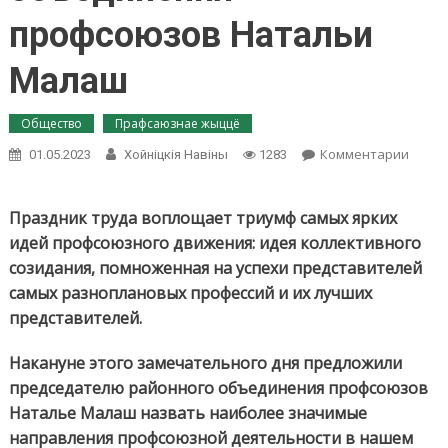
профсоюзов Натальи
Малаш
Общество
Прафсаюзнае жыццё
on
Комментарии
01.05.2023
Хойнiцкiя Навiны
1283
Во
всём
искат
Праздник труда воплощает триумф самых ярких
конст
идей профсоюзного движения: идея коллективного
—
созидания, помноженная на успехи представителей
таков
самых разноплановых профессий и их лучших
девиз
лидер
представителей.
район
объе
Накануне этого замечательного дня предложили
проф
председателю районного объединения профсоюзов
Натал
Наталье Малаш назвать наиболее значимые
Мала
направления профсоюзной деятельности в нашем