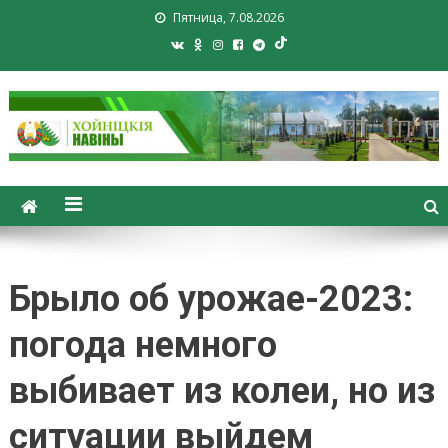
Пятница, 7.08.2026
Хойники. Хойнiцкiя навiны.
Новости Хойник. Районная
газета
Брыло об урожае-2023:
погода немного
выбивает из колеи, но из
ситуации выйдем