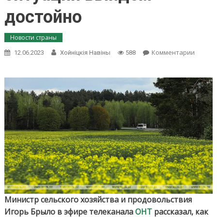
достойно
Новости страны
on
Комментарии
12.06.2023
Хойнiцкiя Навiны
588
Брыло
об
урожае
погода
немног
выбив
из
колеи,
но
из
ситуац
выйде
достой
Министр сельского хозяйства и продовольствия
Игорь Брыло в эфире телеканала
ОНТ
рассказал, как