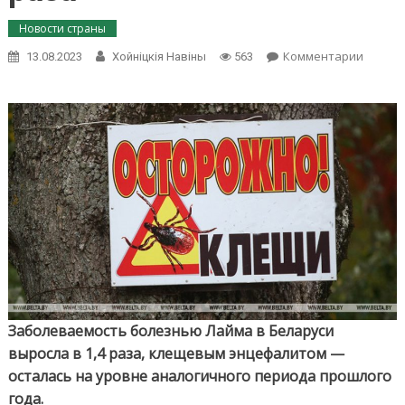
Новости страны
on
Комментарии
13.08.2023
Хойнiцкiя Навiны
563
Заболе
болез
Лайма
в
Белару
вырос
в
1,4
раза
Заболеваемость болезнью Лайма в Беларуси
выросла в 1,4 раза, клещевым энцефалитом —
осталась на уровне аналогичного периода прошлого
года.