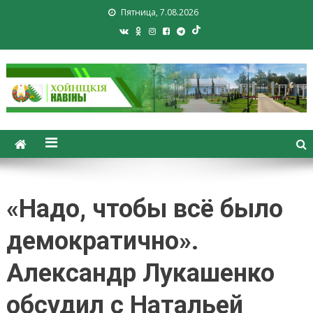
Пятница, 7.08.2026
Хойники. Хойнiцкiя навiны.
Новости Хойник. Районная
газета
«Надо, чтобы всё было
демократично».
Александр Лукашенко
обсудил с Натальей