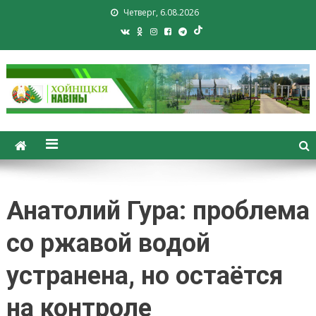
Четверг, 6.08.2026
Хойники. Хойнiцкiя навiны.
Новости Хойник. Районная
газета
Анатолий Гура: проблема
со ржавой водой
устранена, но остаётся
на контроле