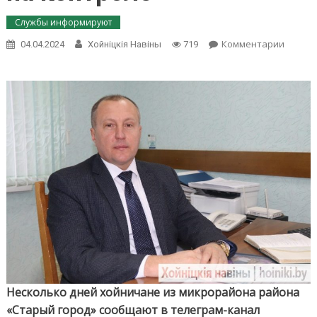
Службы информируют
on
Комментарии
04.04.2024
Хойнiцкiя Навiны
719
Анатол
Гура:
пробл
со
ржаво
водой
устран
но
остаёт
на
контро
Несколько дней хойничане из микрорайона района
«Старый город» сообщают в телеграм-канал