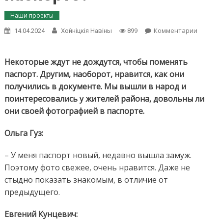
Наши проекты
on
Комментарии
14.04.2024
Хойнiцкiя Навiны
899
Блиц-
опрос:
довол
Некоторые ждут не дождутся, чтобы поменять
ли
паспорт. Другим, наоборот, нравится, как они
вы
получились в документе. Мы вышли в народ и
своей
поинтересовались у жителей района, довольны ли
фотогр
в
они своей фотографией в паспорте.
паспор
Ольга Гуз:
– У меня паспорт новый, недавно вышла замуж.
Поэтому фото свежее, очень нравится. Даже не
стыдно показать знакомым, в отличие от
предыдущего.
Евгений Кунцевич: