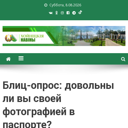
Суббота, 8.08.2026
Хойники. Хойнiцкiя навiны.
Новости Хойник. Районная
газета
Блиц-опрос: довольны
ли вы своей
фотографией в
паспорте?