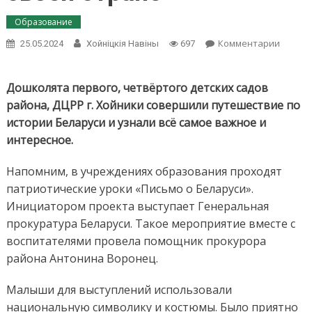
Образование
on
Комментарии
25.05.2024
Хойнiцкiя Навiны
697
Растим
малень
белору
Дошколята первого, четвёртого детских садов
—
района, ДЦРР г. Хойники совершили путешествие
по
с
истории Беларуси
и узнали всё самое важное
и
гордос
интересное.
говори
о
своей
Напомним, в учреждениях образования проходят
стране
патриотические уроки «Письмо о Беларуси».
Инициатором проекта выступает Генеральная
прокуратура Беларуси. Такое мероприятие вместе с
воспитателями провела помощник прокурора
района Антонина Воронец.
Малыши для выступлений использовали
национальную символику и костюмы. Было приятно