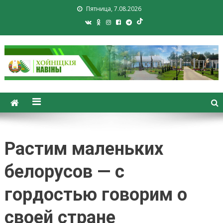
Пятница, 7.08.2026
Хойники. Хойнiцкiя навiны.
Новости Хойник. Районная
газета
Растим маленьких
белорусов — с
гордостью говорим о
своей стране