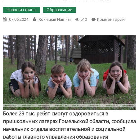
Новости страны
Образование
on
Комментарии
07.06.2024
Хойнiцкiя Навiны
510
Более
23
тыс.
ребят
смогут
оздоро
в
пришк
лагеря
Гомель
област
Более 23 тыс. ребят смогут оздоровиться в
пришкольных лагерях Гомельской области, сообщила
начальник отдела воспитательной и социальной
работы главного управления образования