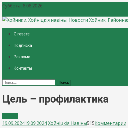
Суббота, 8.08.2026
Хойники. Хойнiцкiя навiны. Новости Хойник. Районная 
О газете
Подписка
Реклама
Контакты
Найти:
Цель – профилактика
Власть
19.09.2024
19.09.2024
Хойнiцкiя Навiны
515
Комментарии