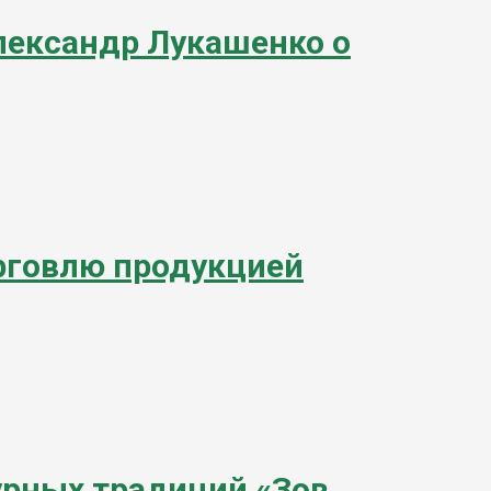
лександр Лукашенко о
рговлю продукцией
урных традиций «Зов