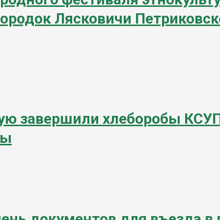
огородок Лясковичи Петриковс
ую завершили хлеборобы КСУП 
ды
чень документов для въезда в