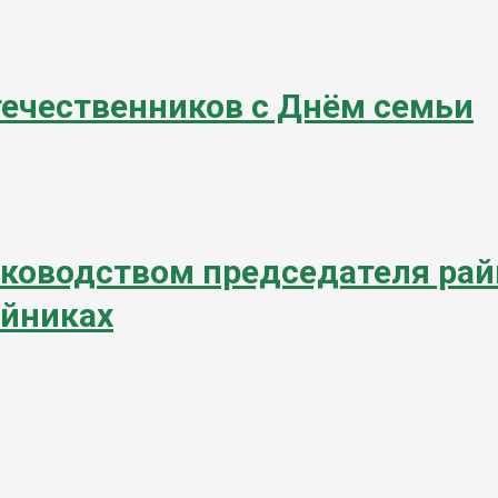
течественников с Днём семьи
уководством председателя ра
ойниках