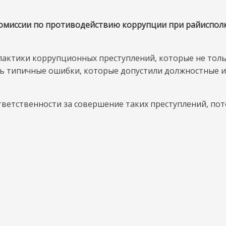
Цель
–
 комиссии по противодействию коррупции при райиспол
профилактика
ктики коррупционных преступлений, которые не толь
ть типичные ошибки, которые допустили должностные и
ветственности за совершение таких преступлений, пот