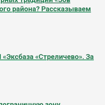
кого района? Рассказываем
«Эксбаза «Стреличево». За
 пограничную зону