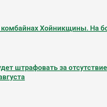
 комбайнах Хойникщины. На бо
удет штрафовать за отсутстви
 августа