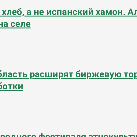
леб, а не испанский хамон. А
на селе
область расширят биржевую то
ботки
родного фестиваля этнокульт