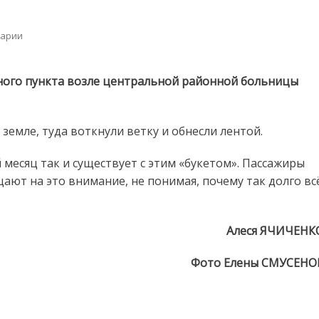
on
арии
Как
же
так:
ного пункта возле центральной районной больницы
раскопали
и
забыли
емле, туда воткнули ветку и обнесли лентой.
–
на
 месяц так и существует с этим «букетом». Пассажиры
виду
у
ют на это внимание, не понимая, почему так долго вс
пассажиров
?
Алеся ЯЧИЧЕНК
Фото Елены СМУСЕНО