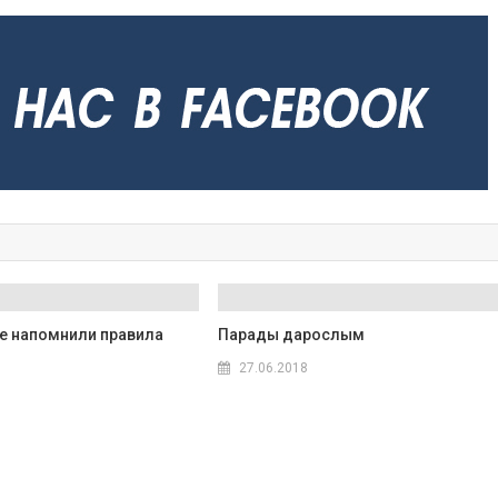
е напомнили правила
Парады дарослым
27.06.2018