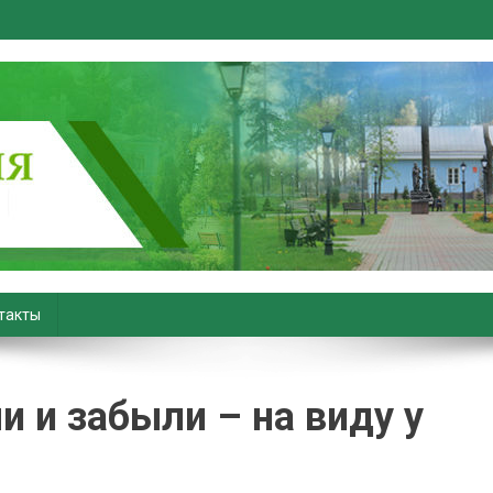
вiны. Новости Хойник. Район
такты
и и забыли – на виду у