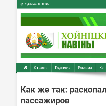
Суббота, 8.08.2026
Хойники. Хойнiцкiя на
О газете
Подписка
Реклама
Кон
Как же так: раскопал
пассажиров