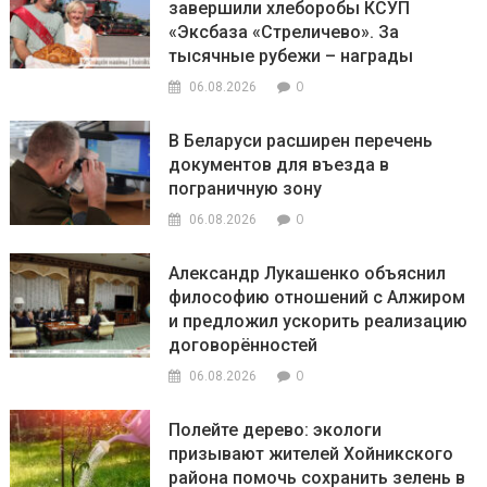
завершили хлеборобы КСУП
«Эксбаза «Стреличево». За
тысячные рубежи – награды
0
06.08.2026
В Беларуси расширен перечень
документов для въезда в
пограничную зону
0
06.08.2026
Александр Лукашенко объяснил
философию отношений с Алжиром
и предложил ускорить реализацию
договорённостей
0
06.08.2026
Полейте дерево: экологи
призывают жителей Хойникского
района помочь сохранить зелень в