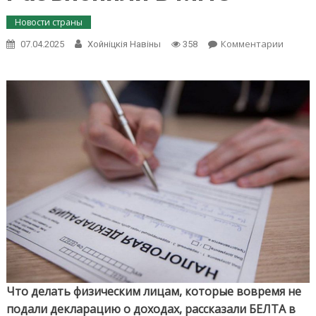
Новости страны
on
Комментарии
07.04.2025
Хойнiцкiя Навiны
358
Что
делать
если
вовре
не
подал
декла
о
дохода
Разъяс
в
МНС
Что делать физическим лицам, которые вовремя не
подали декларацию о доходах, рассказали БЕЛТА в