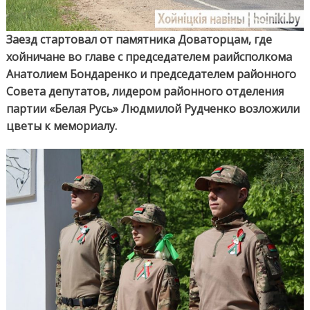
80-
летию
Велико
Заезд стартовал от памятника Доваторцам, где
Побед
хойничане во главе с председателем раийсполкома
Анатолием Бондаренко и председателем районного
Совета депутатов, лидером районного отделения
партии «Белая Русь» Людмилой Рудченко возложили
цветы к мемориалу.