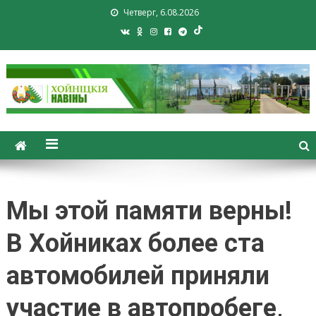
Четверг, 6.08.2026
Хойники. Хойнiцкiя навiны.
Новости Хойник. Районная
газета
Мы этой памяти верны!
В Хойниках более ста
автомобилей приняли
участие в автопробеге,