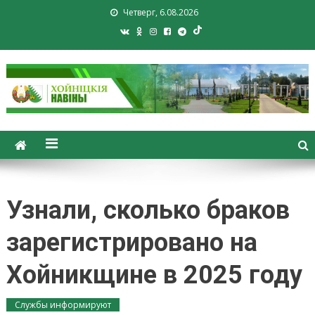
Четверг, 6.08.2026
Хойники. Хойнiцкiя навiны.
Новости Хойник. Районная
газета
Узнали, сколько браков
зарегистрировано на
Хойникщине в 2025 году
Службы информируют