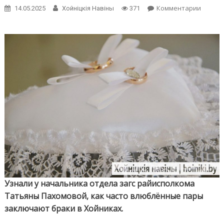
on
Комментарии
14.05.2025
Хойнiцкiя Навiны
371
Узнали
скольк
браков
зареги
на
Хойни
в
2025
году
Узнали у начальника отдела загс райисполкома
Татьяны Пахомовой, как часто влюблённые пары
заключают браки в Хойниках.