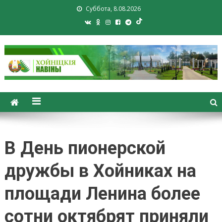
Суббота, 8.08.2026
Хойники. Хойнiцкiя навiны.
Новости Хойник. Районная
газета
В День пионерской
дружбы в Хойниках на
площади Ленина более
сотни октябрят приняли