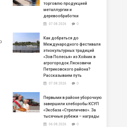
торговлю продукцией
металлургии и
деревообработки
0
07.08.2026
Как добраться до
о
Международного фестиваля
этнокультурных традиций
«Зов Полесья» из Хойник в
агрогородок Лясковичи
Петриковского района?
Рассказываем путь
0
07.08.2026
Первыми в районе уборочную
завершили хлеборобы КСУП
«Эксбаза «Стреличево». За
тысячные рубежи – награды
0
06.08.2026