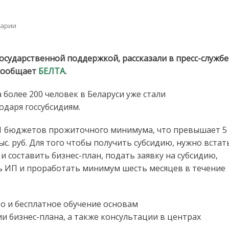
on
арии
Как
в
Беларуси
государственной поддержкой, рассказали в пресс-службе
открыть
 сообщает
БЕЛТА
.
собственное
дело
 более 200 человек в Беларуси уже стали
с
даря госсубсидиям.
господдержкой,
рассказали
в
 11 бюджетов прожиточного минимума, что превышает 5
Минтруда
тыс. руб. Для того чтобы получить субсидию, нужно встат
 и составить бизнес-план, подать заявку на субсидию,
ть ИП и проработать минимум шесть месяцев в течение
то и бесплатное обучение основам
 бизнес-плана, а также консультации в центрах