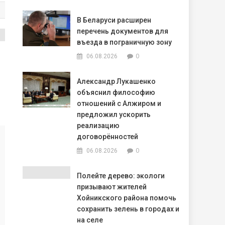
В Беларуси расширен
перечень документов для
въезда в пограничную зону
0
06.08.2026
Александр Лукашенко
объяснил философию
отношений с Алжиром и
предложил ускорить
реализацию
договорённостей
0
06.08.2026
Полейте дерево: экологи
призывают жителей
Хойникского района помочь
сохранить зелень в городах и
на селе