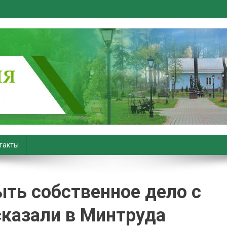
вiны. Новости Хойник. Район
такты
ыть собственное дело с
сказали в Минтруда