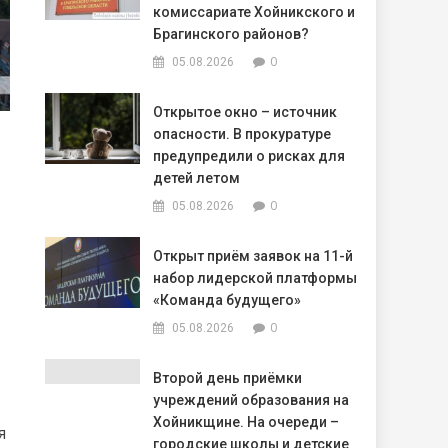
комиссариате Хойникского и
Брагинского районов?
0
05.08.2026
Открытое окно – источник
опасности. В прокуратуре
предупредили о рисках для
детей летом
0
05.08.2026
Открыт приём заявок на 11-й
набор лидерской платформы
«Команда будущего»
0
05.08.2026
Второй день приёмки
учреждений образования на
Хойникщине. На очереди –
я
городские школы и детские