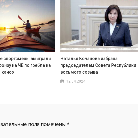
е спортсмены выиграли
Наталья Кочанова избрана
ронзу на ЧЕ по гребле на
председателем Совета Республики
 каноэ
восьмого созыва
12.04.2024
язательные поля помечены
*