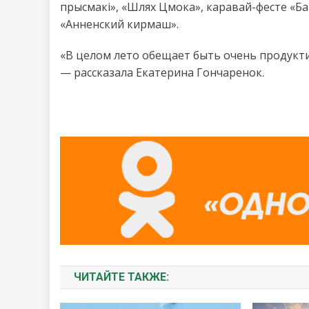
прысмакi», «Шлях Цмока», каравай-фесте «Б
«Анненский кирмаш».
«В целом лето обещает быть очень продукти
— рассказала Екатерина Гончаренок.
ЧИТАЙТЕ ТАКЖЕ: