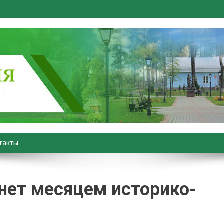
вiны. Новости Хойник. Район
такты
нет месяцем историко-