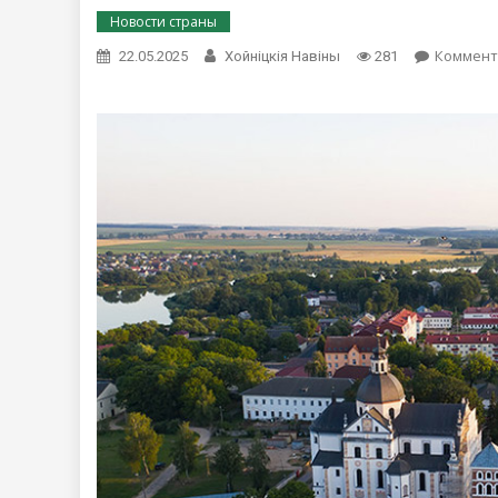
Новости страны
Коммент
22.05.2025
Хойнiцкiя Навiны
281