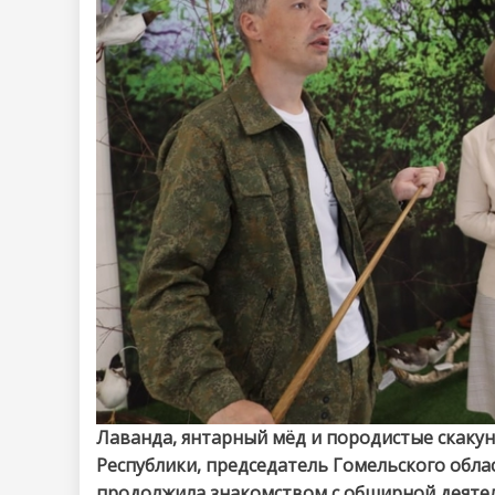
Лаванда, янтарный мёд и породистые скаку
Республики, председатель Гомельского обла
продолжила знакомством с обширной деятел