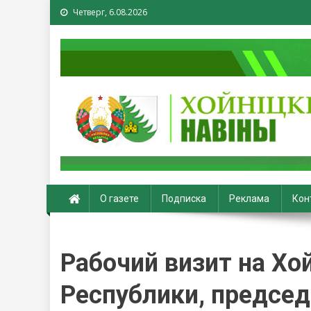
Четверг, 6.08.2026
Хойники. Хойнiцкiя на
О газете
Подписка
Реклама
Кон
Рабочий визит на Хо
Республики, председ