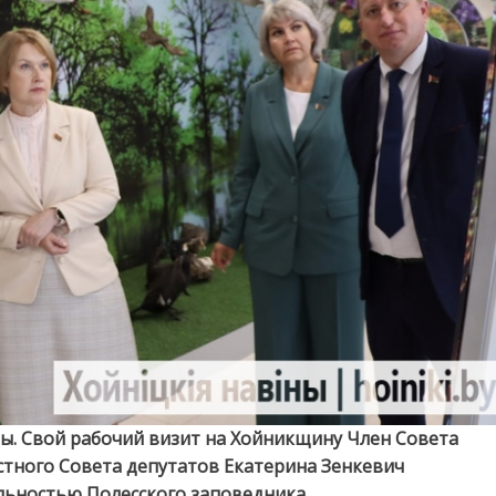
Совета
депутатов
Екатерина
Зенкевич
продолжила
знакомством
с
обширной
деятельностью
Полесского
заповедника
ны. Свой рабочий визит на Хойникщину Член Совета
стного Совета депутатов Екатерина Зенкевич
ьностью Полесского заповедника.