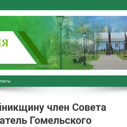
вiны. Новости Хойник. Район
такты
йникщину член Совета
атель Гомельского