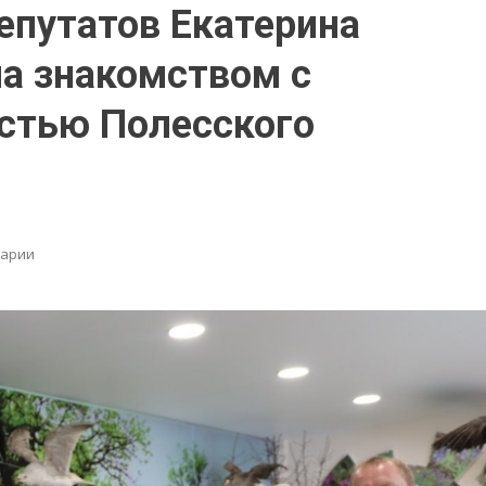
епутатов Екатерина
а знакомством с
стью Полесского
on
арии
Рабочий
визит
на
Хойникщину
член
Совета
Республики,
председатель
Гомельского
областного