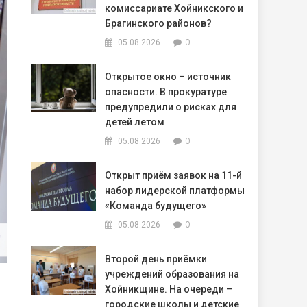
комиссариате Хойникского и
Брагинского районов?
0
05.08.2026
Открытое окно – источник
опасности. В прокуратуре
предупредили о рисках для
детей летом
0
05.08.2026
Открыт приём заявок на 11-й
набор лидерской платформы
«Команда будущего»
0
05.08.2026
Второй день приёмки
учреждений образования на
Хойникщине. На очереди –
городские школы и детские