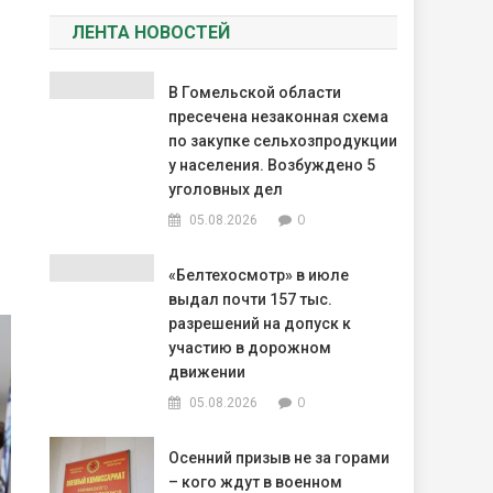
ЛЕНТА НОВОСТЕЙ
В Гомельской области
пресечена незаконная схема
по закупке сельхозпродукции
у населения. Возбуждено 5
уголовных дел
0
05.08.2026
«Белтехосмотр» в июле
выдал почти 157 тыс.
разрешений на допуск к
участию в дорожном
движении
0
05.08.2026
Осенний призыв не за горами
– кого ждут в военном