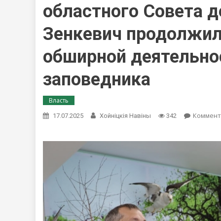
областного Совета д
Зенкевич продолжил
обширной деятельно
заповедника
Власть
Коммент
17.07.2025
Хойнiцкiя Навiны
342