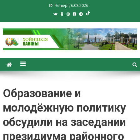
Четверг, 6.08.2026
Хойники. Хойнiцкiя навiны.
Новости Хойник. Районная
газета
Образование и
молодёжную политику
обсудили на заседании
президиума районного