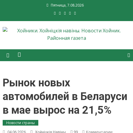
Пятница, 7.08.2026
Хойники. Хойнiцкiя навiны.
Новости Хойник. Районная
газета
Рынок новых
автомобилей в Беларуси
в мае вырос на 21,5%
Новости страны
on
Комментарии
04.06.2026
Хойнiцкiя Навiны
99