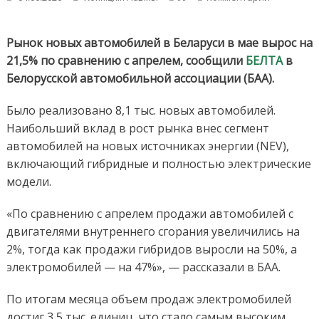
Рынок
новых
автомоби
Рынок новых автомобилей в Беларуси в мае вырос на
в
21,5% по сравнению с апрелем, сообщили
БЕЛТА
в
Беларуси
Белорусской автомобильной ассоциации (БАА).
в
мае
Было реализовано 8,1 тыс. новых автомобилей.
вырос
на
Наибольший вклад в рост рынка внес сегмент
21,5%
автомобилей на новых источниках энергии (NEV),
включающий гибридные и полностью электрические
модели.
«По сравнению с апрелем продажи автомобилей с
двигателями внутреннего сгорания увеличились на
2%, тогда как продажи гибридов выросли на 50%, а
электромобилей — на 47%», — рассказали в БАА.
По итогам месяца объем продаж электромобилей
достиг 3,5 тыс. единиц, что стало самым высоким