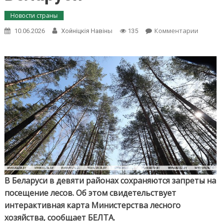
Новости страны
on
Комментарии
10.06.2026
Хойнiцкiя Навiны
135
Запре
на
посещ
лесов
сохран
в
девяти
район
Белару
В Беларуси в девяти районах сохраняются запреты на
посещение лесов. Об этом свидетельствует
интерактивная карта Министерства лесного
хозяйства, сообщает БЕЛТА.