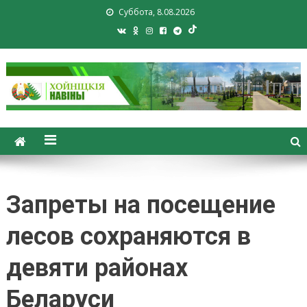
Суббота, 8.08.2026
Хойники. Хойнiцкiя навiны.
Новости Хойник. Районная
газета
Запреты на посещение
лесов сохраняются в
девяти районах
Беларуси