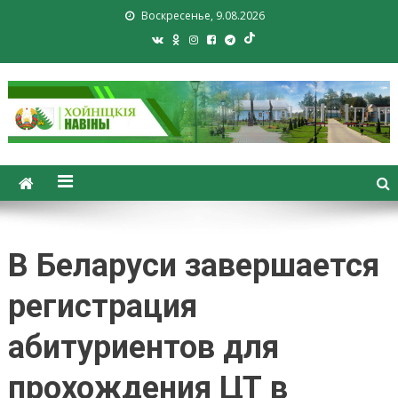
Воскресенье, 9.08.2026
Хойники. Хойнiцкiя навiны.
Новости Хойник. Районная
газета
В Беларуси завершается
регистрация
абитуриентов для
прохождения ЦТ в