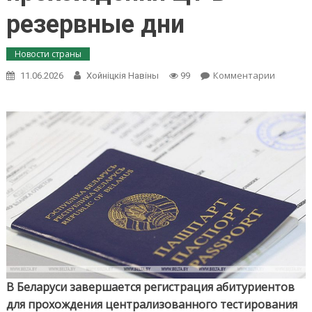
резервные дни
Новости страны
on
Комментарии
11.06.2026
Хойнiцкiя Навiны
99
В
Беларус
заверш
регистр
абитур
для
прохож
ЦТ
в
резерв
дни
В Беларуси завершается регистрация абитуриентов
для прохождения централизованного тестирования