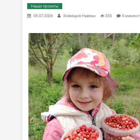
Наши проекты
Коммент
05.07.2026
Хойнiцкiя Навiны
333