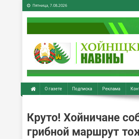
Пятница, 7.08.2026
Хойники. Хойнiцкiя на
О газете
Подписка
Реклама
Кон
Круто! Хойничане со
грибной маршрут то