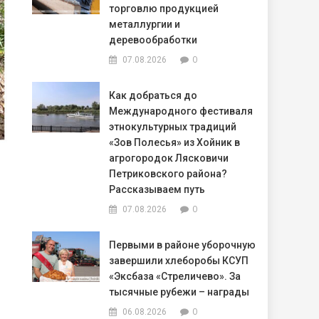
торговлю продукцией
металлургии и
деревообработки
0
07.08.2026
Как добраться до
Международного фестиваля
этнокультурных традиций
«Зов Полесья» из Хойник в
агрогородок Лясковичи
Петриковского района?
Рассказываем путь
0
07.08.2026
Первыми в районе уборочную
завершили хлеборобы КСУП
«Эксбаза «Стреличево». За
тысячные рубежи – награды
0
06.08.2026