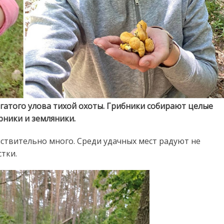
огатого улова тихой охоты. Грибники собирают целые
рники и земляники.
йствительно много. Среди удачных мест радуют не
тки.