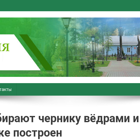
вiны. Новости Хойник. Район
такты
бирают чернику вёдрами и
же построен