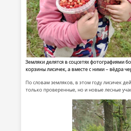
Земляки делятся в соцсетях фотографиями б
корзины лисичек, а вместе с ними – вёдра че
По словам земляков, в этом году лисичек де
только проверенные, но и новые лесные учас