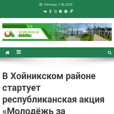
Пятница, 7.08.2026
Хойники. Хойнiцкiя навiны.
Новости Хойник. Районная
газета
В Хойникском районе
стартует
республиканская акция
«Молодёжь за