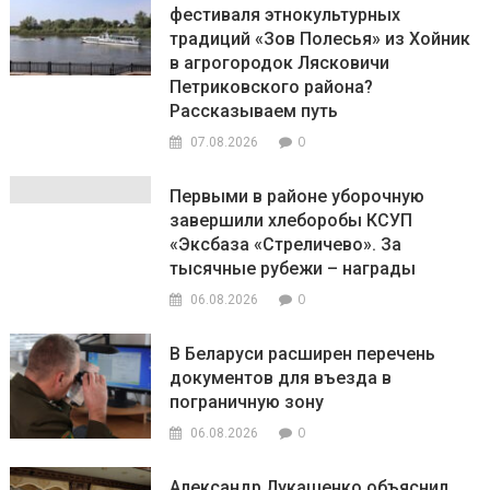
фестиваля этнокультурных
традиций «Зов Полесья» из Хойник
в агрогородок Лясковичи
Петриковского района?
Рассказываем путь
0
07.08.2026
Первыми в районе уборочную
завершили хлеборобы КСУП
«Эксбаза «Стреличево». За
тысячные рубежи – награды
0
06.08.2026
В Беларуси расширен перечень
документов для въезда в
пограничную зону
0
06.08.2026
Александр Лукашенко объяснил