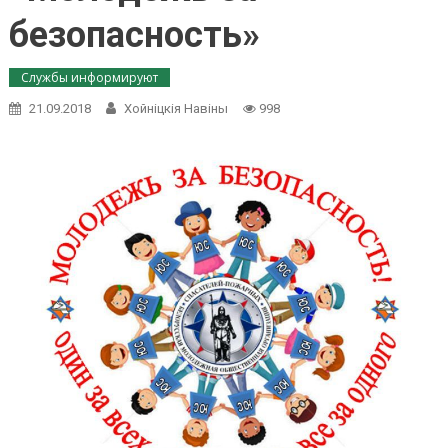
безопасность»
Службы информируют
21.09.2018
Хойнiцкiя Навiны
998