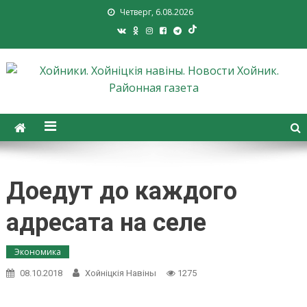
Четверг, 6.08.2026
Хойники. Хойнiцкiя навiны.
Новости Хойник. Районная
газета
Доедут до каждого
адресата на селе
Экономика
08.10.2018
Хойнiцкiя Навiны
1275