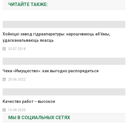
ЧИТАЙТЕ ТАКЖЕ:
Хойніцкі завод гідраапаратуры: нарошчваюць аб’ёмы,
удасканальваюць якасць
23.07.2018
Чеки «Имущество»: как выгодно распорядиться
20.06.2022
Качество работ – высокое
15.08.2020
МЫ В СОЦИАЛЬНЫХ СЕТЯХ