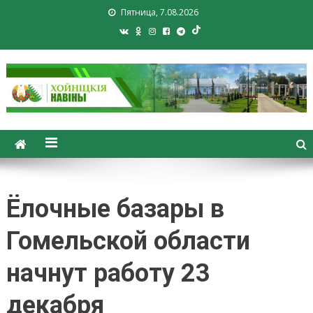
Пятница, 7.08.2026
Хойники. Хойнiцкiя навiны.
Новости Хойник. Районная
газета
Ёлочные базары в
Гомельской области
начнут работу 23
декабря