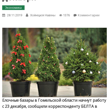
Экономика
on
Комментарии
28.11.2019
Хойнiцкiя Навiны
1376
Ёлочн
база
в
Гомел
облас
начну
работ
23
декаб
Елочные базары в Гомельской области начнут работу
с 23 декабря, сообщили корреспонденту БЕЛТА в