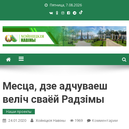
Пятница, 7.08.2026
Хойники. Хойнiцкiя навiны.
Новости Хойник. Районная
газета
Месца, дзе адчуваеш
веліч сваёй Радзімы
Наши проекты
on
Комментарии
24.01.2020
Хойнiцкiя Навiны
1969
Месца