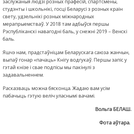
заслужаныя людзі розных прафесій, спартсмены,
студэнты і школьнікі, госці Беларусі з розных краін
свету, удзельнікі розных міжнародных
мерапрыемстваў. У 2018 там адбыўся першы
Рэспубліканскі навагодні баль, у снежні 2019 – Венскі
баль.
Яшчэ нам, прадстаўніцам Беларускага саюза жанчын,
выпаў гонар «пачаць» Кнігу водгукаў. Першы запіс у
гэтай кнізе і свае подпісы мы пакінулі з
задавальненнем.
Расказваць можна бясконца. Жадаю вам усім
пабачыць гэтую веліч уласнымі вачамі.
Вольга БЕЛАШ.
Фота аўтара.