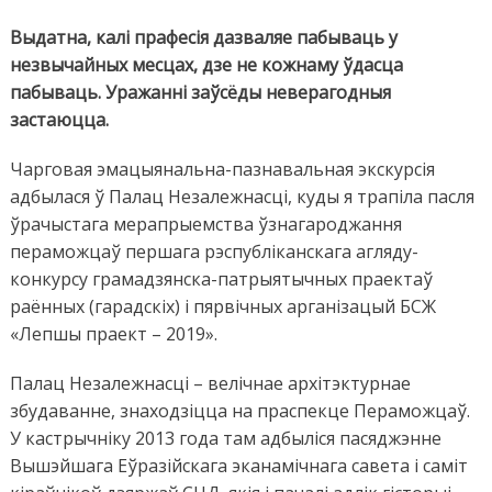
дзе
адчу
Выдатна, калі прафесія дазваляе пабываць у
веліч
незвычайных месцах, дзе не кожнаму ўдасца
сваёй
пабываць. Уражанні заўсёды неверагодныя
Радзі
застаюцца.
Чарговая эмацыянальна-пазнавальная экскурсія
адбылася ў Палац Незалежнасці, куды я трапіла пасля
ўрачыстага мерапрыемства ўзнагароджання
пераможцаў першага рэспубліканскага агляду-
конкурсу грамадзянска-патрыятычных праектаў
раённых (гарадскіх) і пярвічных арганізацый БСЖ
«Лепшы праект – 2019».
Палац Незалежнасці – велічнае архітэктурнае
збудаванне, знаходзіцца на праспекце Пераможцаў.
У кастрычніку 2013 года там адбыліся пасяджэнне
Вышэйшага Еўразійскага эканамічнага савета і саміт