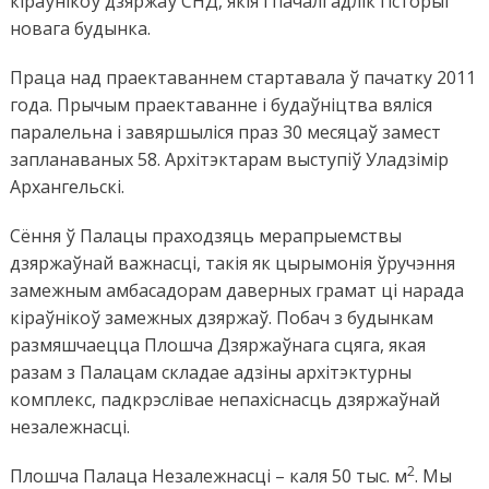
кіраўнікоў дзяржаў СНД, якія і пачалі адлік гісторыі
новага будынка.
Праца над праектаваннем стартавала ў пачатку 2011
года. Прычым праектаванне і будаўніцтва вяліся
паралельна і завяршыліся праз 30 месяцаў замест
запланаваных 58. Архітэктарам выступіў Уладзімір
Архангельскі.
Сёння ў Палацы праходзяць мерапрыемствы
дзяржаўнай важнасці, такія як цырымонія ўручэння
замежным амбасадорам даверных грамат ці нарада
кіраўнікоў замежных дзяржаў. Побач з будынкам
размяшчаецца Плошча Дзяржаўнага сцяга, якая
разам з Палацам складае адзіны архітэктурны
комплекс, падкрэслівае непахіснасць дзяржаўнай
незалежнасці.
2
Плошча Палаца Незалежнасці – каля 50 тыс. м
. Мы