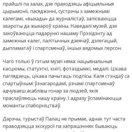
прайшлі па залах, дзе праходзяць афіцыяльныя
цырымоніі, пасяджэнні, сустрэчы з замежнымі
калегамі, «выхады» да журналістаў, запісваюцца
звароты да жыхароў краіны. Наведалі музей, дзе
захоўваюцца падарункі нашаму Прэзідэнту ад
замежных калег, палітычных дзеячаў, дэлегацый,
дыпламатаў і спартсменаў, іншых вядомых персон.
Чаго толькі ў гэтым музеі няма: нацыянальныя
касцюмы, статуэткі, кнігі, фотаздымкі, медалі. Цікава
паглядзець, цікава пачытаць подпісы. Каля стэндаў са
спартыўнымі ўзнагародамі, рэчамі спартсменаў
адчуваеш асаблівы гонар за людзей, якія
праслаўляюць нашу краіну. І адразу ўспамінаюцца
моманты спаборніцтваў.
Дарэчы, турыстаў Палац не прымае, аднак тут часта
праводзяцца экскурсіі па запрашэннях: бываюць