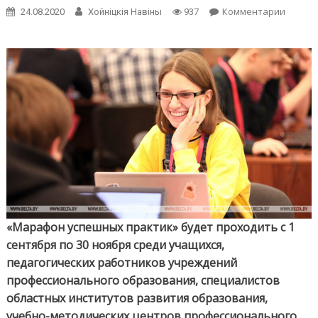
on
Комментарии
24.08.2020
Хойнiцкiя Навiны
937
В
Белару
1
сентяб
старту
«Мара
успеш
практи
«Марафон успешных практик» будет проходить с 1
сентября по 30 ноября среди учащихся,
педагогических работников учреждений
профессионального образования, специалистов
областных институтов развития образования,
учебно-методических центров профессионального