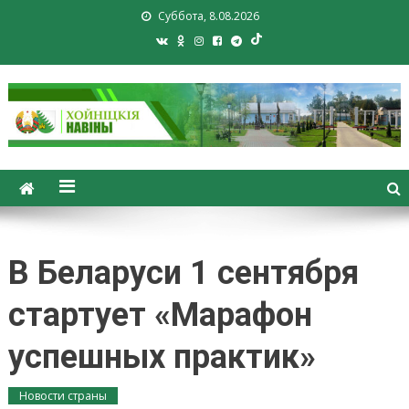
Суббота, 8.08.2026
Хойники. Хойнiцкiя навiны.
Новости Хойник. Районная
газета
В Беларуси 1 сентября
стартует «Марафон
успешных практик»
Новости страны