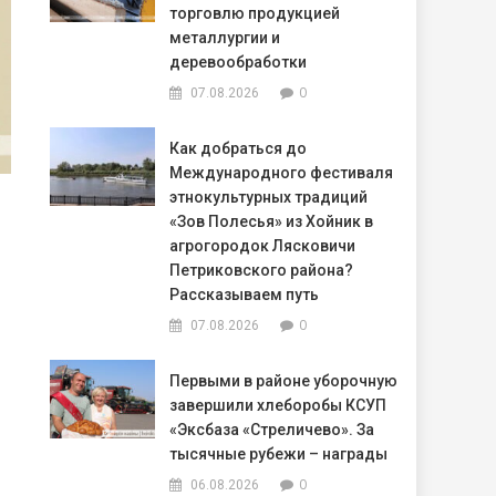
торговлю продукцией
металлургии и
деревообработки
0
07.08.2026
Как добраться до
Международного фестиваля
этнокультурных традиций
«Зов Полесья» из Хойник в
агрогородок Лясковичи
Петриковского района?
Рассказываем путь
0
07.08.2026
Первыми в районе уборочную
завершили хлеборобы КСУП
«Эксбаза «Стреличево». За
тысячные рубежи – награды
0
06.08.2026