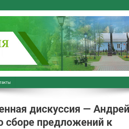
вiны. Новости Хойник. Район
такты
енная дискуссия — Андре
о сборе предложений к