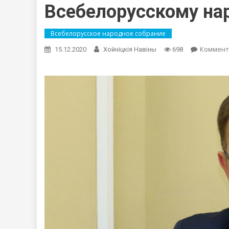
Всебелорусскому на
Всебелорусское народное собрание
Коммент
15.12.2020
Хойнiцкiя Навiны
698