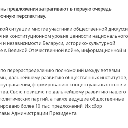
день предложения затрагивают в первую очередь
рочную перспективу.
кой ситуации многие участники общественной дискусс
я на конституционном уровне ценности национального
 и независимости Беларуси, историко-культурной
е в Великой Отечественной войне, информационной и
я по перераспределению полномочий между ветвями
емы, дальнейшему развитию общественных институтов,
моуправления, формированию концептуальных основ и
ства. Свою позицию по дальнейшему развитию нашего
5 политических партий, а также ведущие общественные
ировано более 10 тыс. предложений. Их сбор
главы Администрации Президента.