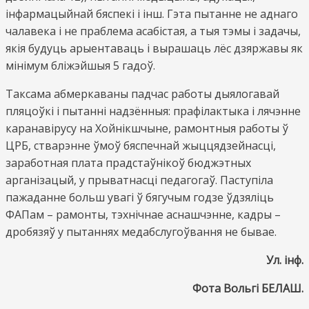
інфармацыйнай бяспекі і інш. Гэта пытанне не аднаго
чалавека і не праблема асабістая, а тыя тэмы і задачы,
якія будуць арыентаваць і вырашаць лёс дзяржавы як
мінімум бліжэйшыя 5 гадоў.
Таксама абмеркаваны падчас работы дыялогавай
пляцоўкі і пытанні надзённыя: прафілактыка і лячэнне
каранавірусу на Хойнікшчыне, рамонтныя работы ў
ЦРБ, стварэнне ўмоў бяспечнай жыццядзейнасці,
заработная плата прадстаўнікоў бюджэтных
арганізацый, у прыватнасці педагогаў. Паступіла
пажаданне больш увагі ў бягучым годзе ўдзяліць
ФАПам – рамонты, тэхнічнае аснашчэнне, кадры –
дробязяў у пытаннях медабслугоўвання не бывае.
Ул. інф.
Фота Вольгі БЕЛАШ.