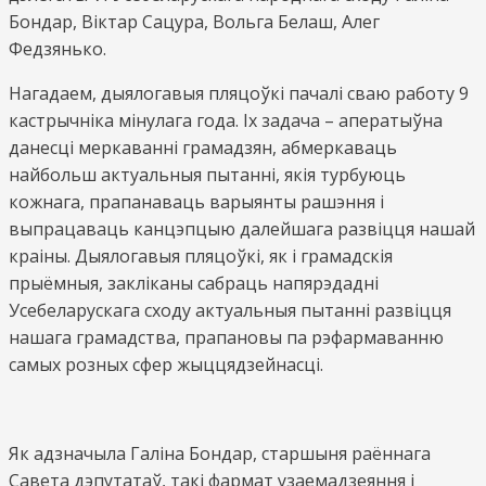
Бондар, Віктар Сацура, Вольга Белаш, Алег
Федзянько.
Нагадаем, дыялогавыя пляцоўкі пачалі сваю работу 9
кастрычніка мінулага года. Іх задача – аператыўна
данесці меркаванні грамадзян, абмеркаваць
найбольш актуальныя пытанні, якія турбуюць
кожнага, прапанаваць варыянты рашэння і
выпрацаваць канцэпцыю далейшага развіцця нашай
краіны. Дыялогавыя пляцоўкі, як і грамадскія
прыёмныя, закліканы сабраць напярэдадні
Усебеларускага сходу актуальныя пытанні развіцця
нашага грамадства, прапановы па рэфармаванню
самых розных сфер жыццядзейнасці.
Як адзначыла Галіна Бондар, старшыня раённага
Савета дэпутатаў, такі фармат узаемадзеяння і