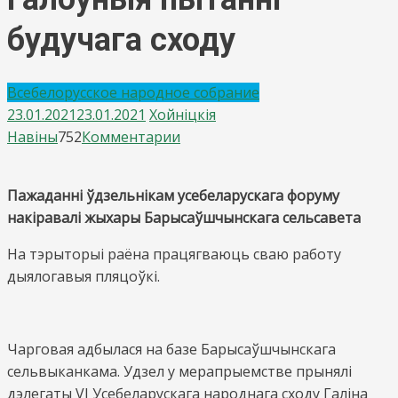
будучага сходу
Всебелорусское народное собрание
23.01.2021
23.01.2021
Хойнiцкiя
on
Навiны
752
Комментарии
Галоўныя
пытанні
Пажаданні ўдзельнікам усебеларускага форуму
будучага
накіравалі жыхары Барысаўшчынскага сельсавета
сходу
На тэрыторыі раёна працягваюць сваю работу
дыялогавыя пляцоўкі.
Чарговая адбылася на базе Барысаўшчынскага
сельвыканкама. Удзел у мерапрыемстве прынялі
дэлегаты VІ Усебеларускага народнага сходу Галіна