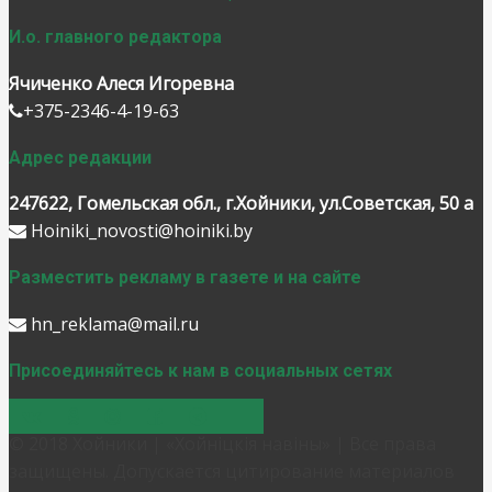
И.о. главного редактора
Ячиченко Алеся Игоревна
+375-2346-4-19-63
Адрес редакции
247622, Гомельская обл., г.Хойники, ул.Советская, 50 а
Hoiniki_novosti@hoiniki.by
Разместить рекламу в газете и на сайте
hn_reklama@mail.ru
Присоединяйтесь к нам в социальных сетях
© 2018 Хойники | «Хойнiцкiя навiны» | Все права
защищены. Допускается цитирование материалов