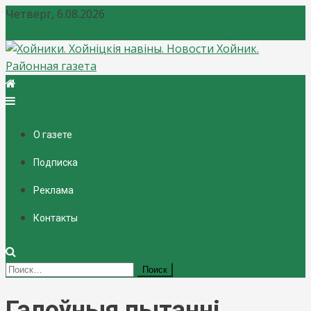
Четверг, 6.08.2026
Хойники. Хойнiцкiя навiны. Новости Хойник. Районная
газета
О газете
Подписка
Реклама
Контакты
Найти:
Галоўныя пытанні