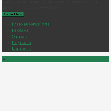
при условии размещения в тексте ссылки на сайт
«Хойнiцкiя навiны» www.hoiniki.by.
Footer Menu
Главная NewsPortal
Реклама
О газете
Подписка
Контакты