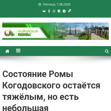
Пятница, 7.08.2026
Хойники. Хойнiцкiя навiны.
Новости Хойник. Районная
газета
Состояние Ромы
Когодовского остаётся
тяжёлым, но есть
небольшая