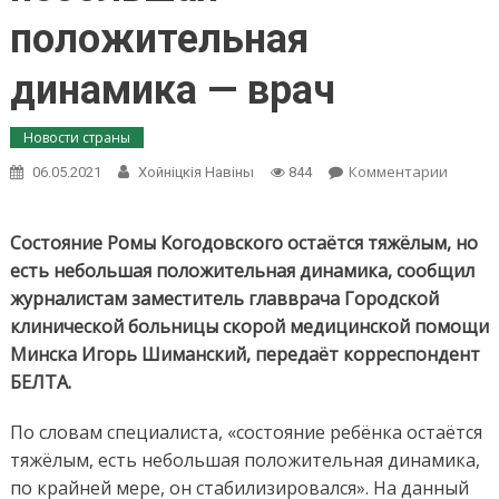
положительная
динамика — врач
Новости страны
on
Комментарии
06.05.2021
Хойнiцкiя Навiны
844
Состоя
Ромы
Когодо
Состояние Ромы Когодовского остаётся тяжёлым, но
остаёт
есть небольшая положительная динамика, сообщил
тяжёлы
журналистам заместитель главврача Городской
но
клинической больницы скорой медицинской помощи
есть
небол
Минска Игорь Шиманский, передаёт корреспондент
положи
БЕЛТА.
динам
—
По словам специалиста, «состояние ребёнка остаётся
врач
тяжёлым, есть небольшая положительная динамика,
по крайней мере, он стабилизировался». На данный