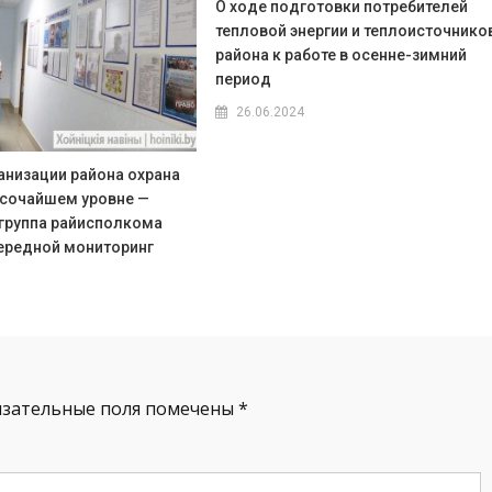
О ходе подготовки потребителей
тепловой энергии и теплоисточнико
района к работе в осенне-зимний
период
26.06.2024
анизации района охрана
ысочайшем уровне —
группа райисполкома
ередной мониторинг
язательные поля помечены
*