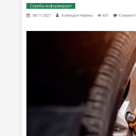
Службы информируют
Коммент
08.11.2021
Хойнiцкiя Навiны
651