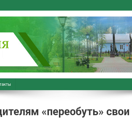
вiны. Новости Хойник. Район
такты
дителям «переобуть» свои