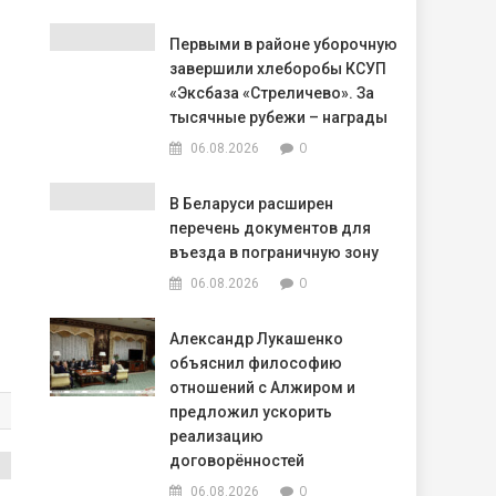
Первыми в районе уборочную
завершили хлеборобы КСУП
«Эксбаза «Стреличево». За
тысячные рубежи – награды
0
06.08.2026
В Беларуси расширен
перечень документов для
въезда в пограничную зону
0
06.08.2026
Александр Лукашенко
объяснил философию
отношений с Алжиром и
предложил ускорить
реализацию
договорённостей
0
06.08.2026