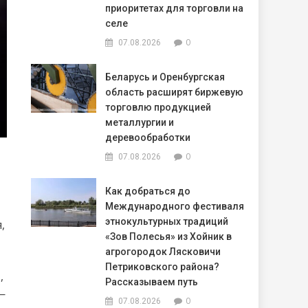
приоритетах для торговли на
селе
0
07.08.2026
Беларусь и Оренбургская
область расширят биржевую
торговлю продукцией
металлургии и
деревообработки
0
07.08.2026
Как добраться до
Международного фестиваля
этнокультурных традиций
,
«Зов Полесья» из Хойник в
агрогородок Лясковичи
Петриковского района?
,
Рассказываем путь
—
0
07.08.2026