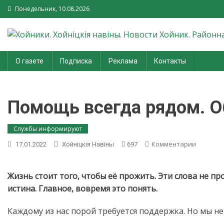
Понедельник, 10.08.2026
Хойники. Хойнiцкiя навiны.
О газете
Подписка
Реклама
Контакты
Новости Хойник. Районная
газета
Помощь всегда рядом. О
Службы информируют
on
Комментарии
17.01.2022
Хойнiцкiя Навiны
697
Помощь
всегда
рядом.
Жизнь стоит того, чтобы её прожить. Эти слова не п
Обратит
истина. Главное, вовремя это понять.
Каждому из нас порой требуется поддержка. Но мы не 