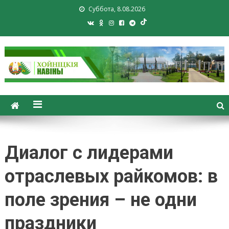
Суббота, 8.08.2026
Хойники. Хойнiцкiя навiны.
Новости Хойник. Районная
газета
Диалог с лидерами
отраслевых райкомов: в
поле зрения – не одни
праздники