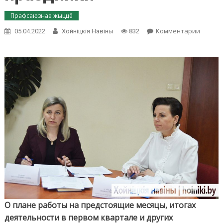
Прафсаюзнае жыццё
on
Комментарии
05.04.2022
Хойнiцкiя Навiны
832
Диалог
с
лидер
отрасл
райком
в
поле
зрения
–
не
одни
праздн
О плане работы на предстоящие месяцы, итогах
деятельности в первом квартале и других