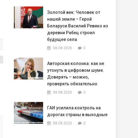
Золотой век: Человек от
нашей земли – Герой
Беларуси Василий Ревяко из
деревни Рабец строил
будущее села
0
08.08.2026
Авторская колонка: как не
ь
утонуть в цифровом шуме.
Доверять – можно,
проверять обязательно
0
08.08.2026
ГАИ усилила контроль на
дорогах страны в выходные
0
08.08.2026