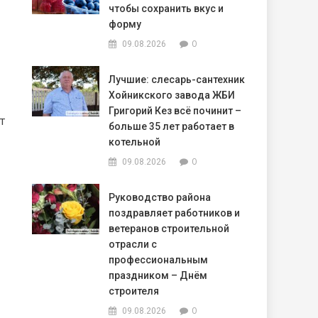
чтобы сохранить вкус и
форму
0
09.08.2026
Лучшие: слесарь-сантехник
Хойникского завода ЖБИ
Григорий Кез всё починит –
т
больше 35 лет работает в
котельной
0
09.08.2026
Руководство района
поздравляет работников и
ветеранов строительной
отрасли с
профессиональным
праздником – Днём
строителя
0
09.08.2026