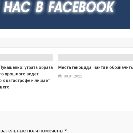
Лукашенко: утрата образа
Места геноцида: найти и обозначит
го прошлого ведёт
08.01.2022
о к катастрофе и лишает
щего
язательные поля помечены
*