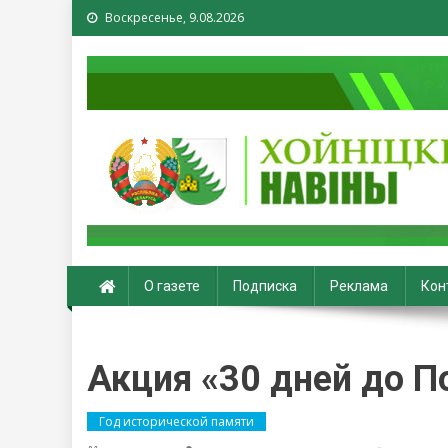
Воскресенье, 9.08.2026
Хойники. Хойнiцкiя на
О газете
Подписка
Реклама
Кон
Акция «30 дней до П
Год исторической памяти