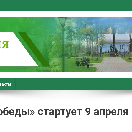
вiны. Новости Хойник. Район
такты
обеды» стартует 9 апреля