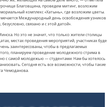
ечно же, желающих на самом деле много, — отметила
в урочище Благовщина, проведем митинг, возложим
емориальный комплекс «Хатынь», где возложим цветы.
 отмечается Международный день освобождения узников
безусловно, связано и с этой датой».
инска. Но это не значит, что только жители столицы
датах, местах проведения мероприятий, участниках буде
чень заинтересованы, чтобы в предлагаемых
 того, планируем проведение молодежного стрима в
но с самой молодежью — студентами. Нам бы хотелось
ганизовать. Сегодня есть все возможности, чтобы такие
га Чемоданова.