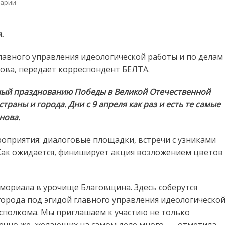
on
арии
Акция
«30
дней
.
до
Победы»
лавного управления идеологической работы и по делам
стартует
ва, передает корреспондент БЕЛТА.
9
апреля
ный празднованию Победы в Великой Отечественной
траны и города. Дни с 9 апреля как раз и есть те самые
нова.
оприятия: диалоговые площадки, встречи с узниками
 Как ожидается, финиширует акция возложением цветов
емориала в урочище Благовщина. Здесь соберутся
орода под эгидой главного управления идеологическо
сполкома. Мы приглашаем к участию не только