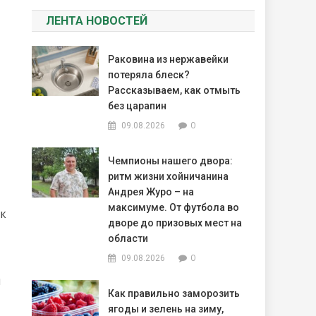
ЛЕНТА НОВОСТЕЙ
Раковина из нержавейки
потеряла блеск?
Рассказываем, как отмыть
без царапин
0
09.08.2026
Чемпионы нашего двора:
ритм жизни хойничанина
Андрея Журо – на
максимуме. От футбола во
 к
дворе до призовых мест на
области
0
09.08.2026
й
Как правильно заморозить
ягоды и зелень на зиму,