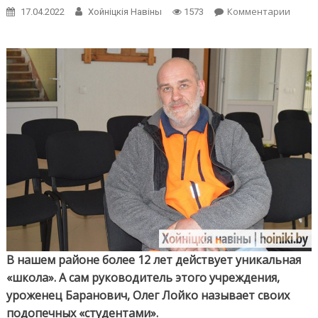
on
Комментарии
17.04.2022
Хойнiцкiя Навiны
1573
На
путь
истин
как
помог
в
Небы
людя
с
завис
В нашем районе более 12 лет действует уникальная
«школа». А сам руководитель этого учреждения,
уроженец Баранович, Олег Лойко называет своих
подопечных «студентами».