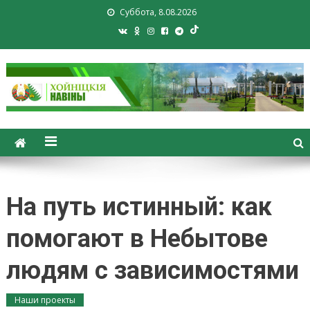
Суббота, 8.08.2026
Хойники. Хойнiцкiя навiны.
Новости Хойник. Районная
газета
На путь истинный: как
помогают в Небытове
людям с зависимостями
Наши проекты