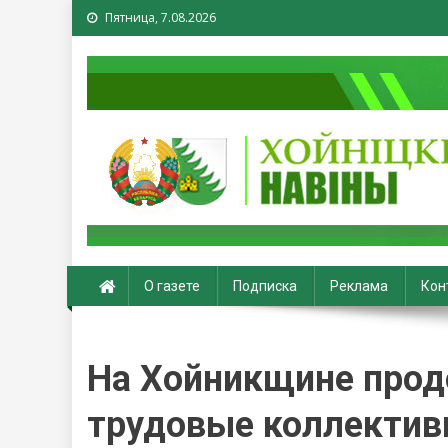
Пятница, 7.08.2026
Хойники. Хойнiцкiя на
О газете
Подписка
Реклама
Кон
На Хойникщине про
трудовые коллектив