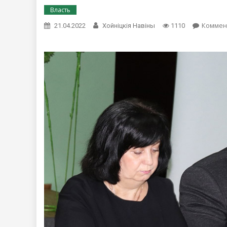
Власть
Коммен
21.04.2022
Хойнiцкiя Навiны
1110