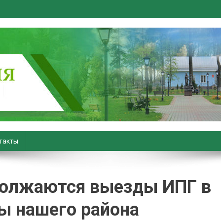
вiны. Новости Хойник. Район
такты
должаются выезды ИПГ в
ы нашего района