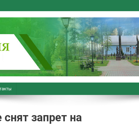
вiны. Новости Хойник. Район
такты
 снят запрет на