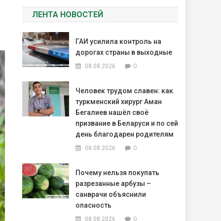
ЛЕНТА НОВОСТЕЙ
ГАИ усилила контроль на
дорогах страны в выходные
0
08.08.2026
Человек трудом славен: как
туркменский хирург Аман
Бегалиев нашёл своё
призвание в Беларуси и по сей
день благодарен родителям
0
08.08.2026
Почему нельзя покупать
разрезанные арбузы –
санврачи объяснили
опасность
0
08.08.2026