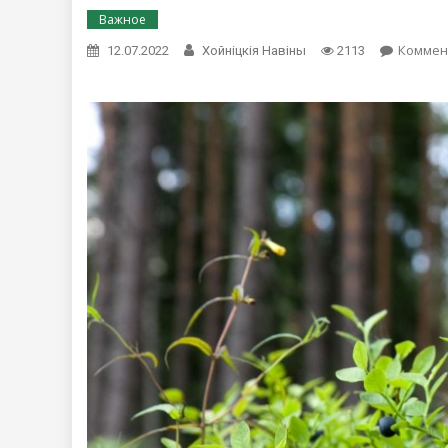
Важное
Коммен
12.07.2022
Хойнiцкiя Навiны
2113