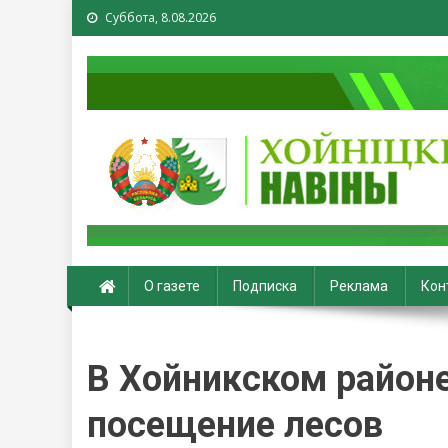
Суббота, 8.08.2026
Хойники. Хойнiцкiя на
О газете
Подписка
Реклама
Кон
В Хойникском районе
посещение лесов