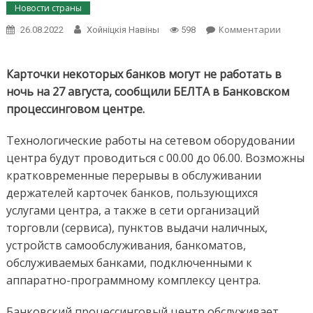
Новости страны
on
Комментарии
26.08.2022
Хойнiцкiя Навiны
598
Карточ
некот
банков
Карточки некоторых банков могут не работать в
могут
ночь на 27 августа, сообщили БЕЛТА в Банковском
не
процессинговом центре.
работа
в
Технологические работы на сетевом оборудовании
ночь
на
центра будут проводиться с 00.00 до 06.00. Возможны
27
кратковременные перерывы в обслуживании
август
держателей карточек банков, пользующихся
услугами центра, а также в сети организаций
торговли (сервиса), пунктов выдачи наличных,
устройств самообслуживания, банкоматов,
обслуживаемых банками, подключенными к
аппаратно-программному комплексу центра.
Банковский процессинговый центр обслуживает