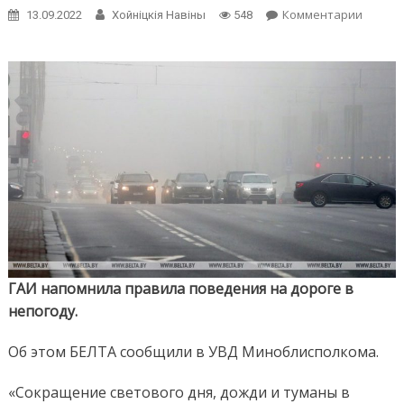
on
Комментарии
13.09.2022
Хойнiцкiя Навiны
548
ГАИ
напом
прави
повед
на
дороге
в
непого
ГАИ напомнила правила поведения на дороге в
непогоду.
Об этом БЕЛТА сообщили в УВД Миноблисполкома.
«Сокращение светового дня, дожди и туманы в