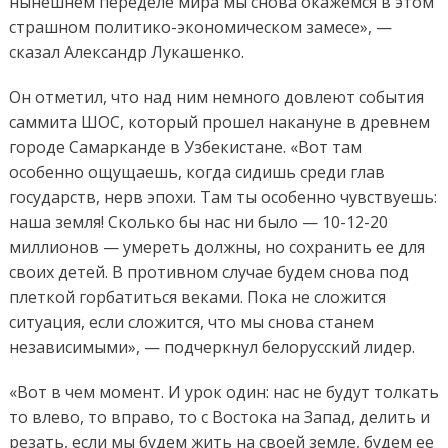
нынешнем переделе мира мы снова окажемся в этом
страшном политико-экономическом замесе», —
сказал Александр Лукашенко.
Он отметил, что над ним немного довлеют события
саммита ШОС, который прошел накануне в древнем
городе Самарканде в Узбекистане. «Вот там
особенно ощущаешь, когда сидишь среди глав
государств, нерв эпохи. Там ты особенно чувствуешь:
наша земля! Сколько бы нас ни было — 10-12-20
миллионов — умереть должны, но сохранить ее для
своих детей. В противном случае будем снова под
плеткой горбатиться веками. Пока не сложится
ситуация, если сложится, что мы снова станем
независимыми», — подчеркнул белорусский лидер.
«Вот в чем момент. И урок один: нас не будут толкать
то влево, то вправо, то с Востока на Запад, делить и
резать, если мы будем жить на своей земле, будем ее