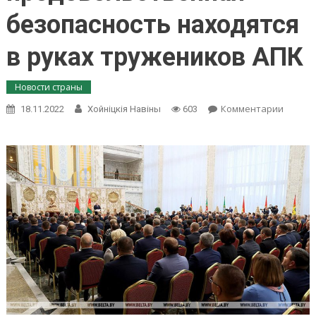
безопасность находятся
в руках тружеников АПК
Новости страны
on
Комментарии
18.11.2022
Хойнiцкiя Навiны
603
Алекса
Лукаше
благоп
госуда
и
его
продов
безопа
находя
в
руках
тружен
АПК