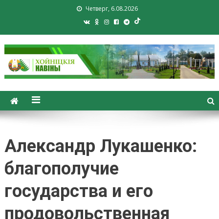
Четверг, 6.08.2026
Хойники. Хойнiцкiя навiны.
Новости Хойник. Районная
газета
Александр Лукашенко:
благополучие
государства и его
продовольственная