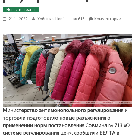
Новости страны
on
Комментарии
21.11.2022
Хойнiцкiя Навiны
616
МАРТ
подгот
новые
разъяс
по
поста
о
регули
цен
Министерство антимонопольного регулирования и
торговли подготовило новые разъяснения о
применении норм постановления Совмина № 713 «О
системе регулирования цен», сообщили БЕЛТА в