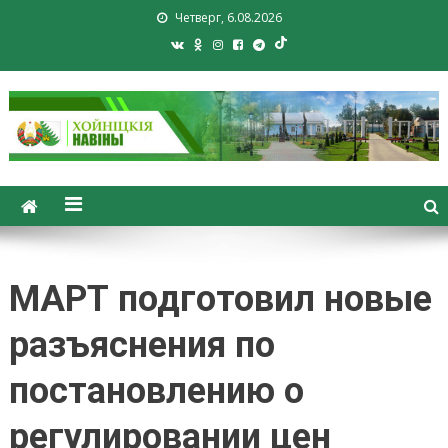
Четверг, 6.08.2026
Хойники. Хойнiцкiя навiны.
Новости Хойник. Районная
газета
МАРТ подготовил новые
разъяснения по
постановлению о
регулировании цен