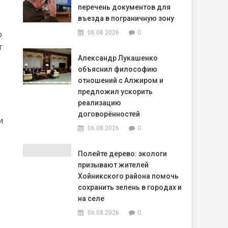
перечень документов для
въезда в пограничную зону
0
о
06.08.2026
т
Александр Лукашенко
объяснил философию
отношений с Алжиром и
предложил ускорить
реализацию
договорённостей
и
0
06.08.2026
Полейте дерево: экологи
призывают жителей
Хойникского района помочь
сохранить зелень в городах и
на селе
0
06.08.2026