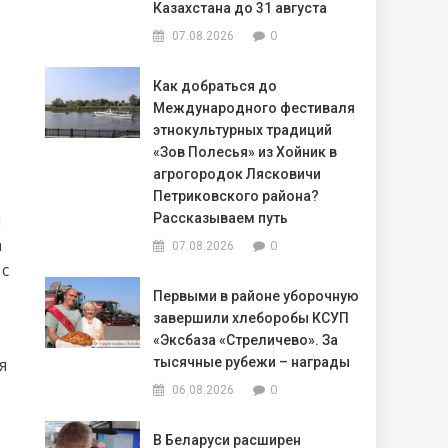
Казахстана до 31 августа
0
07.08.2026
Как добраться до
Международного фестиваля
этнокультурных традиций
«Зов Полесья» из Хойник в
агрогородок Лясковичи
Петриковского района?
я
Рассказываем путь
а
0
07.08.2026
 с
Первыми в районе уборочную
завершили хлеборобы КСУП
«Эксбаза «Стреличево». За
я
тысячные рубежи – награды
0
06.08.2026
В Беларуси расширен