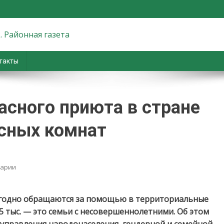
вiны. Новости Хойник. Район
такты
асного приюта в стране
исных комнат
on
арии
Минтруда:
для
безопасного
жегодно обращаются за помощью в территориальные
приюта
5 тыс. — это семьи с несовершеннолетними. Об этом
в