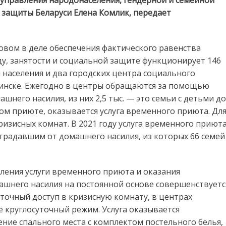
 управления народонаселения, гендерной и семейной
стране
 защиты Беларуси Елена Комлик, передает
действует
136
кризисных
комнат
овом в деле обеспечения фактического равенства
ду, занятости и социальной защите функционирует 146
населения и два городских центра социального
Минске. Ежегодно в центры обращаются за помощью
шнего насилия, из них 2,5 тыс. — это семьи с детьми до
ом приюте, оказывается услуга временного приюта. Дл
кризисных комнат. В 2021 году услуга временного приют
страдавшим от домашнего насилия, из которых 66 семей
ления услуги временного приюта и оказания
шнего насилия на постоянной основе совершенствуетс
уточный доступ в кризисную комнату, в центрах
е круглосуточный режим. Услуга оказывается
ение спального места с комплектом постельного белья,