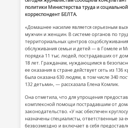
сегодня журналистам сообщила консультант
политики Министерства труда и социальной
корреспондент БЕЛТА.
«Домашнее насилие является серьезным выз
мужчин и женщин. В системе органов по тру
территориальных центров соцобслуживания 
обслуживания семьи и детей — в Гомеле и 
порядка 11 тыс. людей, пострадавших от дома
18 лет. Гражданам, нуждающимся в безопасн
ее оказания в стране действует сеть из 136 
была оказана 630 людям, в том числе 340 по
132 детьми», — рассказала Елена Комлик.
Она отметила, что для упрощения предостав
комплексной помощи пострадавшим от дома
законодательство. «У нас обеспечен круглос
назначены специалисты, ответственные за е
безвозмездно и включает в себя предоставл