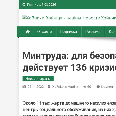
Пятница, 7.08.2026
Хойники. Хойнiцкiя на
О газете
Подписка
Реклама
Кон
Минтруда: для безоп
действует 136 криз
Новости страны
Коммент
25.11.2022
Хойнiцкiя Навiны
601
Около 11 тыс. жертв домашнего насилия е
центры социального обслуживания, из них 2,