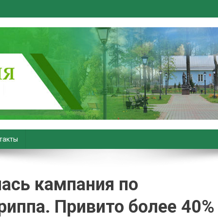
вiны. Новости Хойник. Район
такты
ась кампания по
риппа. Привито более 40%