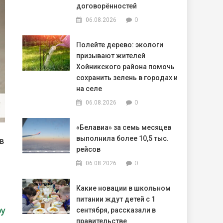
договорённостей
0
06.08.2026
Полейте дерево: экологи
призывают жителей
Хойникского района помочь
сохранить зелень в городах и
на селе
0
06.08.2026
«Белавиа» за семь месяцев
выполнила более 10,5 тыс.
в
рейсов
0
06.08.2026
Какие новации в школьном
питании ждут детей с 1
by
сентября, рассказали в
правительстве