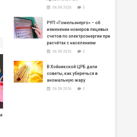
0
06.08.2026
РУП «Гомельэнерго» – об
изменении номеров лицевых
счетов по электроэнергии при
расчётах с населением
0
06.08.2026
В Хойникской ЦРБ дали
советы, как уберечься в
аномальную жару
0
06.08.2026
ля