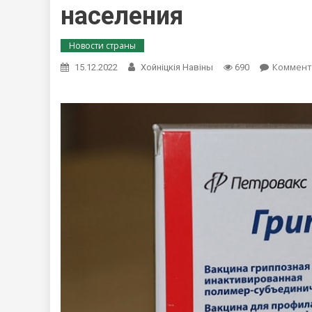
населения
Новости страны
Коммент
15.12.2022
Хойнiцкiя Навiны
690