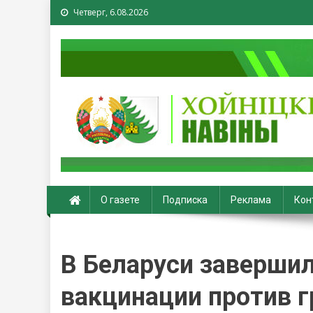
Четверг, 6.08.2026
Хойники. Хойнiцкiя на
О газете
Подписка
Реклама
Кон
В Беларуси завершил
вакцинации против г