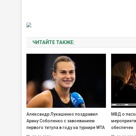
ЧИТАЙТЕ ТАКЖЕ:
Александр Лукашенко поздравил
МВД о пасх
Арину Соболенко с завоеванием
мероприяти
первого титула в году на турнире WТА
обеспечен